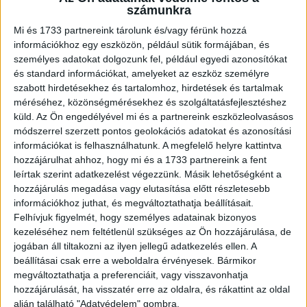
százalékkal növelte, terjesztési és olvasottsági oldalon is
számunkra
megőrizte stabilitását a Ringier Axel Springer (RAS)
Mi és 1733 partnereink tárolunk és/vagy férünk hozzá
médiaportfóliója....
információkhoz egy eszközön, például sütik formájában, és
személyes adatokat dolgozunk fel, például egyedi azonosítókat
és standard információkat, amelyeket az eszköz személyre
szabott hirdetésekhez és tartalomhoz, hirdetések és tartalmak
méréséhez, közönségmérésekhez és szolgáltatásfejlesztéshez
küld.
Az Ön engedélyével mi és a partnereink eszközleolvasásos
módszerrel szerzett pontos geolokációs adatokat és azonosítási
információkat is felhasználhatunk. A megfelelő helyre kattintva
hozzájárulhat ahhoz, hogy mi és a 1733 partnereink a fent
leírtak szerint adatkezelést végezzünk. Másik lehetőségként a
hozzájárulás megadása vagy elutasítása előtt részletesebb
A TOP3 hazai kiadó közül csak a Ringier
információkhoz juthat, és megváltoztathatja beállításait.
Felhívjuk figyelmét, hogy személyes adatainak bizonyos
Axel Springer erősödött printben (x)
kezeléséhez nem feltétlenül szükséges az Ön hozzájárulása, de
jogában áll tiltakozni az ilyen jellegű adatkezelés ellen. A
Print
2020. november 12.
beállításai csak erre a weboldalra érvényesek. Bármikor
Erősebb piaci pozíciót hozott az első három negyedév a
megváltoztathatja a preferenciáit, vagy visszavonhatja
Ringier Axel Springernek: saját szegmensében nőtt a
hozzájárulását, ha visszatér erre az oldalra, és rákattint az oldal
Blikk, a GLAMOUR, és a Kiskegyed szelete is...
alján található "Adatvédelem" gombra.