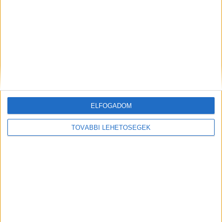
A sajtószabadságról rendeznek
konferenciát
Print
2019. február 21.
Sajtószabadság Konferenciát szervez a Ringier Axel
Springer a European Magazine Media Association
(EMMA) és a European newspaper publishers' association
ELFOGADOM
(ENPA) Pozsonyban, március 5-én. A...
TOVÁBBI LEHETŐSÉGEK