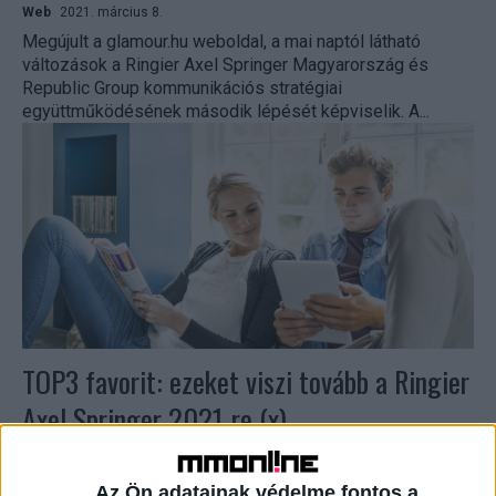
Web
2021. március 8.
Megújult a glamour.hu weboldal, a mai naptól látható
változások a Ringier Axel Springer Magyarország és
Republic Group kommunikációs stratégiai
együttműködésének második lépését képviselik. A...
TOP3 favorit: ezeket viszi tovább a Ringier
Axel Springer 2021-re (x)
Print
2021. február 22.
Amellett, hogy digitális hirdetési bevételeit egy év alatt 40
Az Ön adatainak védelme fontos a