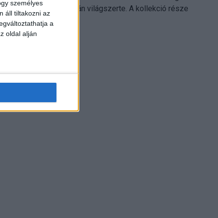
hogy személyes
Electronics platformján világszerte. A kollekció része
áll tiltakozni az
Leonardo...
egváltoztathatja a
z oldal alján