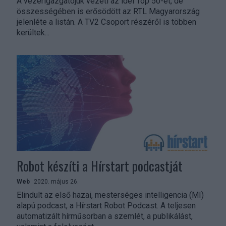
A vezérigazgatójuk vezeti az idei Top 50-et, de
összességében is erősödött az RTL Magyarország
jelenléte a listán. A TV2 Csoport részéről is többen
kerültek...
Robot készíti a Hírstart podcastját
Web
2020. május 26.
Elindult az első hazai, mesterséges intelligencia (MI)
alapú podcast, a Hírstart Robot Podcast. A teljesen
automatizált hírműsorban a szemlét, a publikálást,