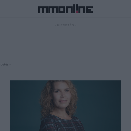
- HIRDETÉS -
rdetés -