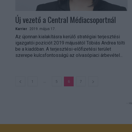
Új vezető a Central Médiacsoportnál
Karrier
2019. május 17.
Az újonnan kialakításra kerülő stratégiai terjesztési
igazgatói pozíciót 2019 májusától Tóbiás Andrea tölti
be a kiadóban. A terjesztési-előfizetési terület
szerepe kulcsfontosságú az olvasópiaci árbevétel...
...
1
5
6
7
- Hi