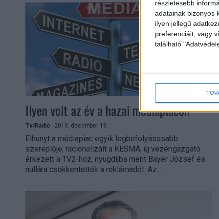
részletesebb informác
adatainak bizonyos k
ilyen jellegű adatke
preferenciáit, vagy v
található "Adatvéde
TOV
Ilyen volt az év a hazai médiapiacon
Tv/Rádió
2019. december 19.
Elhunyt a médiapiac egyik legbefolyásosabb
szereplője, racionalizált a KESMA, új vezérigazgató
érkezett a TV2-höz, nyugdíjba ment Bayer József és
nullára csökkentették a reklámadót. Az...