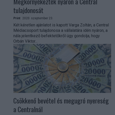
Megkörnyékezték nyáron a Central
tulajdonosát
Print
2020. szeptember 23.
Két kéretlen ajánlatot is kapott Varga Zoltán, a Central
Médiacsoport tulajdonosa a vállalatára idén nyáron, a
nála jelentkező befektetőkről úgy gondolja, hogy
Orbán Viktor...
Csökkenő bevétel és megugró nyereség
a Centralnál