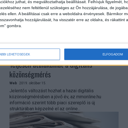
iókhoz juthat, és megváltoztathatja beállításait.
Felhívjuk figyelmét, 
ezeléséhez nem feltétlenül szükséges az Ön hozzájárulása, de jogában 
zelés ellen. A beállításai csak erre a weboldalra érvényesek. Bármikor m
isszavonhatja hozzájárulását, ha visszatér erre az oldalra, és rákattint a
lem" gombra.
ÁBBI LEHETŐSÉGEK
ELFOGADOM
Teljesen átalakulhat a digitális
közönségmérés
Web
2019. október 15.
Jelentős változást hozhat a hazai digitális
közönségmérésben a jövő év, az mmonline.hu
információ szerint több piaci szereplő is új
struktúrában képzelné el az online...