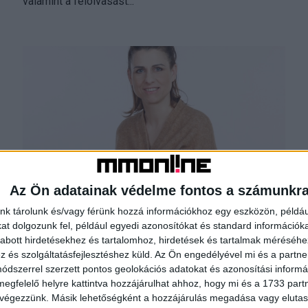
valamint a felolvasást...
Az Ön adatainak védelme fontos a számunkr
Új marketingvezetővel folytatja a
nk tárolunk és/vagy férünk hozzá információkhoz egy eszközön, példáu
Central
t dolgozunk fel, például egyedi azonosítókat és standard információk
abott hirdetésekhez és tartalomhoz, hirdetések és tartalmak méréséhe
Karrier
2020. február 18.
és szolgáltatásfejlesztéshez küld.
Az Ön engedélyével mi és a partne
A McCANN Ericksontól igazolt új marketingigazgatót a
dszerrel szerzett pontos geolokációs adatokat és azonosítási informác
Central Médiacsoport, Aniot-Helt Petra 2020. február
megfelelő helyre kattintva hozzájárulhat ahhoz, hogy mi és a 1733 partne
3-tól tölti be ezt a pozíciót. A szakember 2002-től az
 végezzünk. Másik lehetőségként a hozzájárulás megadása vagy elutasí
Unilever, majd...