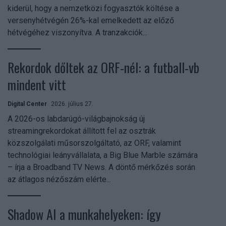
kiderül, hogy a nemzetközi fogyasztók költése a
versenyhétvégén 26%-kal emelkedett az előző
hétvégéhez viszonyítva. A tranzakciók...
Rekordok dőltek az ORF-nél: a futball-vb
mindent vitt
Digital Center
2026. július 27.
A 2026-os labdarúgó-világbajnokság új
streamingrekordokat állított fel az osztrák
közszolgálati műsorszolgáltató, az ORF, valamint
technológiai leányvállalata, a Big Blue Marble számára
– írja a Broadband TV News. A döntő mérkőzés során
az átlagos nézőszám elérte...
Shadow AI a munkahelyeken: így