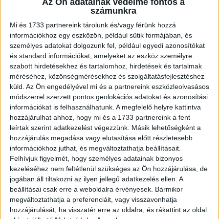
Az Ön adatainak védelme fontos a
Erős növekedési potenciált lát a Vatera C2C üzleti
számunkra
modelljében és az Extreme Digitalhoz hasonló
sikertörténetet szeretnének létrehozni a használt áruk
Mi és 1733 partnereink tárolunk és/vagy férünk hozzá
adásvételében erős online piactéren...
információkhoz egy eszközön, például sütik formájában, és
személyes adatokat dolgozunk fel, például egyedi azonosítókat
és standard információkat, amelyeket az eszköz személyre
szabott hirdetésekhez és tartalomhoz, hirdetések és tartalmak
méréséhez, közönségmérésekhez és szolgáltatásfejlesztéshez
küld.
Az Ön engedélyével mi és a partnereink eszközleolvasásos
módszerrel szerzett pontos geolokációs adatokat és azonosítási
információkat is felhasználhatunk. A megfelelő helyre kattintva
hozzájárulhat ahhoz, hogy mi és a 1733 partnereink a fent
leírtak szerint adatkezelést végezzünk. Másik lehetőségként a
hozzájárulás megadása vagy elutasítása előtt részletesebb
információkhoz juthat, és megváltoztathatja beállításait.
A használt cikk a jövő
Felhívjuk figyelmét, hogy személyes adatainak bizonyos
kezeléséhez nem feltétlenül szükséges az Ön hozzájárulása, de
Digital Center
2023. május 25.
jogában áll tiltakozni az ilyen jellegű adatkezelés ellen. A
Egyre nagyobb a divatja a másodkézből szerzett
beállításai csak erre a weboldalra érvényesek. Bármikor
használati tárgyaknak, ruháknak, bútoroknak, hiszen az
megváltoztathatja a preferenciáit, vagy visszavonhatja
egyediségen túl ezzel a földet is védi a fogyasztó. Hogy
hozzájárulását, ha visszatér erre az oldalra, és rákattint az oldal
mivel...