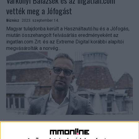
Várkonyi Balázsék és az ingatlan.com
vették meg a Jófogást
Biznisz
2023. szeptember 14.
Magyar tulajdonba került a Használtautó.hu és a Jófogás,
miután összehangolt felvásárlás eredményeként az
ingatlan.com Zrt. és az Extreme Digital korábbi alapítói
megvásárolták a norvég...
Viszi a Vaterát Várkonyi Balázs
Biznisz
2023. július 5.