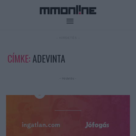
- HIRDETÉS -
CÍMKE:
ADEVINTA
- Hirdetés -