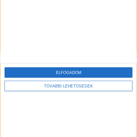
Várkonyi Balázs duplázott, ismét ott van a
TOP25 élén
Brand
2021. október 29.
Az elmúlt években folyamatosan emelkedett az e-
kereskedelemmel foglalkozó vállalatvezetők,
tulajdonosok száma a legmeghatározóbb digitális
szakemberek toplistáján, és ezt a folyamatot a
ELFOGADOM
koronavírus tovább gyorsította...
TOVÁBBI LEHETŐSÉGEK