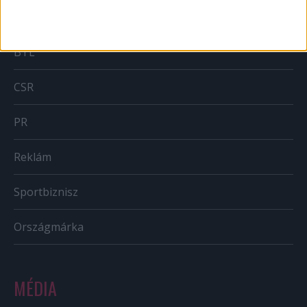
Brand
BTL
CSR
PR
Reklám
Sportbiznisz
Országmárka
MÉDIA