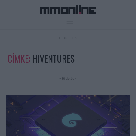
- HIRDETÉS -
CÍMKE:
HIVENTURES
- Hirdetés -