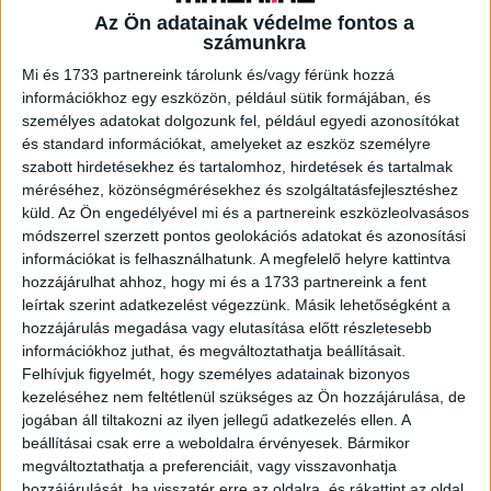
dizájnipari startupok
Az Ön adatainak védelme fontos a
számunkra
Biznisz
2021. szeptember 8.
Idén ősszel már harmadik alkalommal indul el a HFDA
Mi és 1733 partnereink tárolunk és/vagy férünk hozzá
Startup Program, amely a legígéretesebb fiatal divat-
információkhoz egy eszközön, például sütik formájában, és
dizájn startup vállalkozóknak nyújt díjmentes
személyes adatokat dolgozunk fel, például egyedi azonosítókat
üzletfejlesztési képzést és akár...
és standard információkat, amelyeket az eszköz személyre
szabott hirdetésekhez és tartalomhoz, hirdetések és tartalmak
méréséhez, közönségmérésekhez és szolgáltatásfejlesztéshez
küld.
Az Ön engedélyével mi és a partnereink eszközleolvasásos
módszerrel szerzett pontos geolokációs adatokat és azonosítási
információkat is felhasználhatunk. A megfelelő helyre kattintva
hozzájárulhat ahhoz, hogy mi és a 1733 partnereink a fent
leírtak szerint adatkezelést végezzünk. Másik lehetőségként a
hozzájárulás megadása vagy elutasítása előtt részletesebb
információkhoz juthat, és megváltoztathatja beállításait.
Felhívjuk figyelmét, hogy személyes adatainak bizonyos
Jelentős befektetéshez jutott az
kezeléséhez nem feltétlenül szükséges az Ön hozzájárulása, de
jogában áll tiltakozni az ilyen jellegű adatkezelés ellen. A
Okoskassza
beállításai csak erre a weboldalra érvényesek. Bármikor
megváltoztathatja a preferenciáit, vagy visszavonhatja
Biznisz
2021. július 21.
hozzájárulását, ha visszatér erre az oldalra, és rákattint az oldal