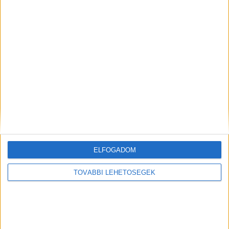
nyelvoktató platform, a Xeropan...
Divatipari innovációk kaptak befektetést
Biznisz
2020. december 15.
ELFOGADOM
Egyensúlyfejlesztő gyerekbútor, design falburkolat és egy
mesterséges intelligenciára épülő alkalmazás – ez a
TOVÁBBI LEHETŐSÉGEK
három divat- és designötlet nyerte el a Hiventures
befektetési ajánlatát a...