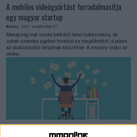
A mobilos videógyártást forradalmasítja
egy magyar startup
Biznisz
2021. szeptember 27.
Manapság már szinte bárkiből lehet hobbivideós, de
sokak számára egyben hivatást és megélhetést is jelent
az audiovizuális tartalmak készítése. A verseny óriási az
online...
Befektetéshez juthatnak a divat- és